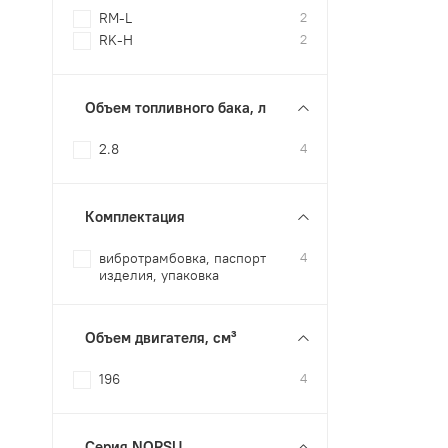
RM-L
2
RK-H
2
Объем топливного бака, л
2.8
4
Комплектация
вибротрамбовка, паспорт
4
изделия, упаковка
Объем двигателя, см³
196
4
Серия NORSU