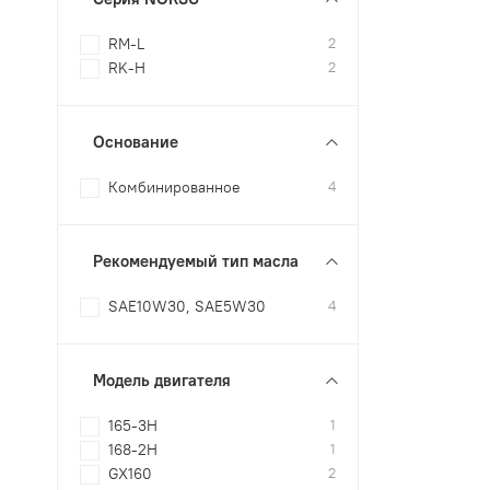
RM-L
2
RK-H
2
Основание
Комбинированное
4
Рекомендуемый тип масла
SAE10W30, SAE5W30
4
Модель двигателя
165-3H
1
168-2H
1
GX160
2