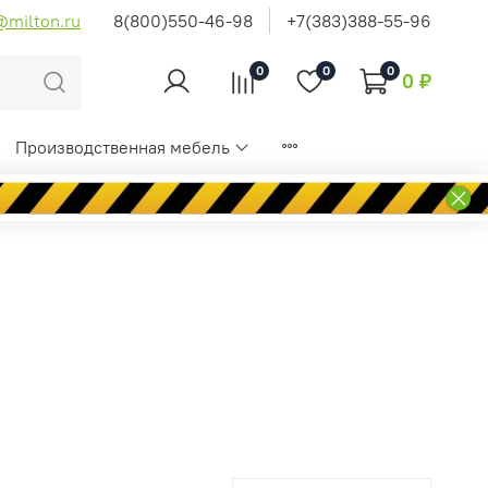
@milton.ru
8(800)550-46-98
+7(383)388-55-96
0
0
0
0 ₽
Производственная мебель