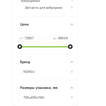
Виброрейки
7
Запчасти для виброреек
5
Цена
—
от
до
Бренд
NORSU
4
Размеры упаковки, мм
795x495x1160
4