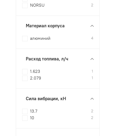
NORSU
2
Материал корпуса
алюминий
4
Расход топлива, л/ч
1.623
1
2.079
1
Сила вибрации, кН
13.7
2
10
2