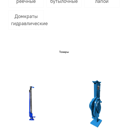
реечные
бутылочные
лапой
Домкраты
гидравлические
Товары