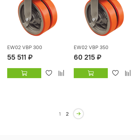
EW02 VBP 300
EW02 VBP 350
55 511 ₽
60 215 ₽
1
2