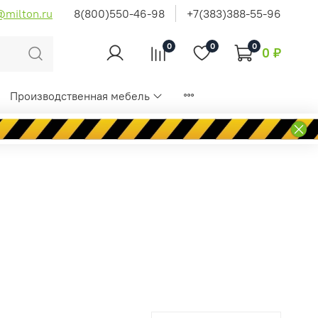
@milton.ru
8(800)550-46-98
+7(383)388-55-96
0
0
0
0 ₽
Производственная мебель