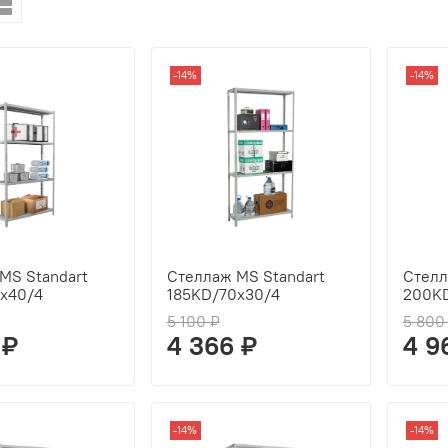
-14%
-14%
MS Standart
Стеллаж MS Standart
Стелл
x40/4
185KD/70x30/4
200KD
5 100 ₽
5 800
 ₽
4 366 ₽
4 9
-14%
-14%