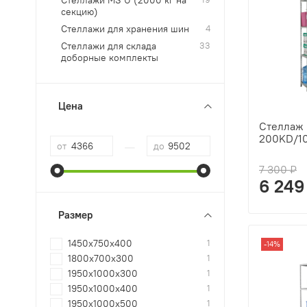
Стеллажи MS U (2000 кг на
секцию)
Стеллажи для хранения шин
4
Стеллажи для склада
33
доборные комплекты
Цена
Стеллаж 
200KD/1
—
от
до
7 300 ₽
6 249
Размер
1450x750x400
1
-14%
1800x700x300
1
1950x1000x300
1
1950x1000x400
1
1950x1000x500
1