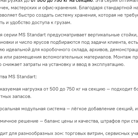
очек, мастерских и офис-хранения. Благодаря стандартной 
озволяет быстро создать систему хранения, которая не треб
ь и удобство доступа к грузам.
я серии MS Standart предусматривает вертикальные стойки
ановки и число ярусов подбираются под задачи клиента, ест
ию идеальной для коробочного склада, архивов, демонстра
да или размещения вспомогательных материалов. Монтаж пр
о снижает затраты на установку и ввод в эксплуатацию.
ва MS Standart:
казуемая нагрузка от 500 до 750 кг на секцию — подходит 
тных запасов.
рсальная модульная система — лёгкое добавление секций, 
мичное решение — баланс цены и качества, штрафов при ста
дит для разнообразных зон: торговых витрин, сервисных уча