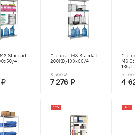
MS Standart
Стеллаж MS Standart
Стелл
00x50/4
200KD/100x60/4
MS St
185/1
8 500 ₽
5 400
 ₽
7 276 ₽
4 6
-14%
-14%