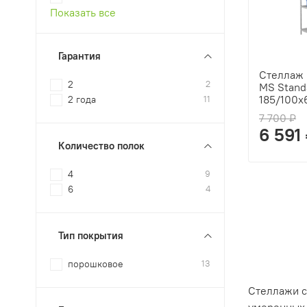
Показать все
Гарантия
Стеллаж 
2
2
MS Stand
185/100x
2 года
11
7 700 ₽
6 591
Количество полок
4
9
6
4
Тип покрытия
порошковое
13
Стеллажи с
умеренных 