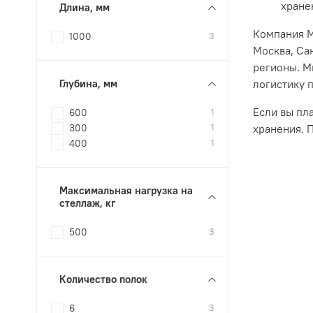
хране
Длина, мм
Компания М
1000
3
Москва, Са
регионы. М
логистику 
Глубина, мм
Если вы пл
600
1
хранения. 
300
1
400
1
Максимальная нагрузка на
стеллаж, кг
500
3
Количество полок
6
3