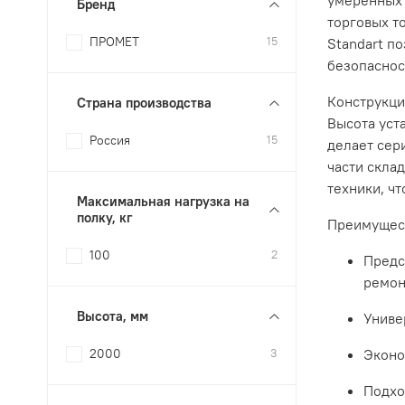
Бренд
торговых т
ПРОМЕТ
15
Standart п
безопасност
Конструкци
Страна производства
Высота уст
Россия
15
делает сер
части скла
техники, чт
Максимальная нагрузка на
полку, кг
Преимущест
100
2
Предс
ремон
Высота, мм
Униве
Эконо
2000
3
Подхо