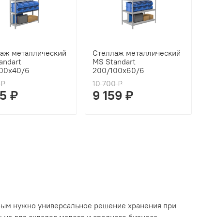
аж металлический
Стеллаж металлический
andart
MS Standart
00x40/6
200/100x60/6
 ₽
10 700 ₽
05 ₽
9 159 ₽
орым нужно универсальное решение хранения при
льна для складов малого и среднего бизнеса,