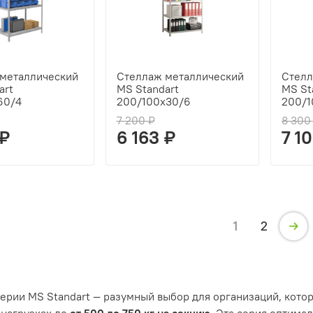
металлический
Стеллаж металлический
Стелл
art
MS Standart
MS St
60/4
200/100x30/6
200/1
7 200 ₽
8 300
 ₽
6 163 ₽
7 1
1
2
ерии MS Standart — разумный выбор для организаций, кот
нагрузках до
от
500 до 750 кг на секцию
. Эта серия оптима