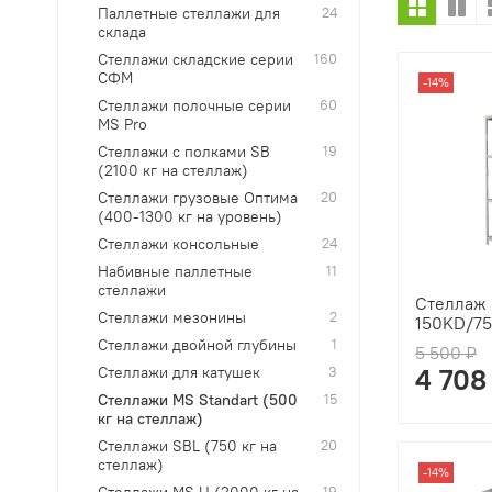
Паллетные стеллажи для
24
склада
Стеллажи складские серии
160
СФМ
-14%
Стеллажи полочные серии
60
MS Pro
Стеллажи с полками SB
19
(2100 кг на стеллаж)
Стеллажи грузовые Оптима
20
(400-1300 кг на уровень)
Стеллажи консольные
24
Набивные паллетные
11
стеллажи
Стеллаж 
Стеллажи мезонины
2
150KD/75
Стеллажи двойной глубины
1
5 500 ₽
Стеллажи для катушек
3
4 708
Стеллажи MS Standart (500
15
кг на стеллаж)
Стеллажи SBL (750 кг на
20
стеллаж)
-14%
19