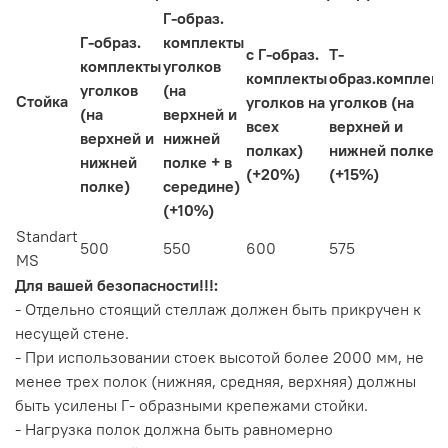
Г-образ.
Г-образ.
комплекты
с Г-образ.
Т-
комплекты
уголков
комплекты
образ.комплек
уголков
(на
Стойка
уголков на
уголков (на
(на
верхней и
всех
верхней и
верхней и
нижней
полках)
нижней полке)
нижней
полке + в
(+20%)
(+15%)
полке)
середине)
(+10%)
Standart
500
550
600
575
MS
Для вашей безопасности!!!:
- Отдельно стоящий стеллаж должен быть прикручен к
несущей стене.
- При использовании стоек высотой более 2000 мм, не
менее трех полок (нижняя, средняя, верхняя) должны
быть усилены Г- образными крепежами стойки.
- Нагрузка полок должна быть равномерно