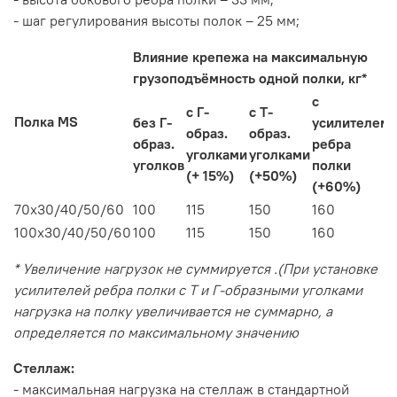
- шаг регулирования высоты полок – 25 мм;
Влияние крепежа на максимальную
грузоподъёмность одной полки, кг*
с
с Г-
с Т-
Полка MS
без Г-
усилителем
образ.
образ.
образ.
ребра
уголками
уголками
уголков
полки
(+ 15%)
(+50%)
(+60%)
70х30/40/50/60
100
115
150
160
100х30/40/50/60
100
115
150
160
* Увеличение нагрузок не суммируется .(При установке
усилителей ребра полки с Т и Г-образными уголками
нагрузка на полку увеличивается не суммарно, а
определяется по максимальному значению
Стеллаж:
- максимальная нагрузка на стеллаж в стандартной