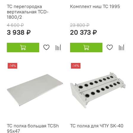
TC перегородка
Комплект ниш TC 1995
вертикальная TCD-
1800/2
4 600 ₽
23 800 ₽
3 938 ₽
20 373 ₽
-14%
-14%
TC полка большая TCSh
TC полка для ЧПУ SK-40
95х47