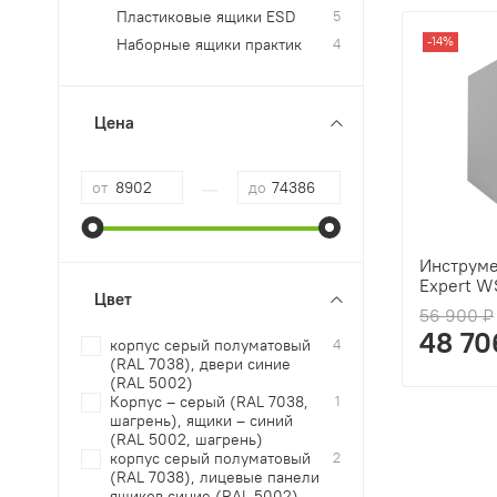
Пластиковые ящики ESD
5
-14%
Наборные ящики практик
4
Цена
—
от
до
Инструме
Expert W
Цвет
56 900 ₽
48 70
корпус серый полуматовый
4
(RAL 7038), двери синие
(RAL 5002)
Корпус – серый (RAL 7038,
1
шагрень), ящики – синий
(RAL 5002, шагрень)
корпус серый полуматовый
2
(RAL 7038), лицевые панели
ящиков синие (RAL 5002)