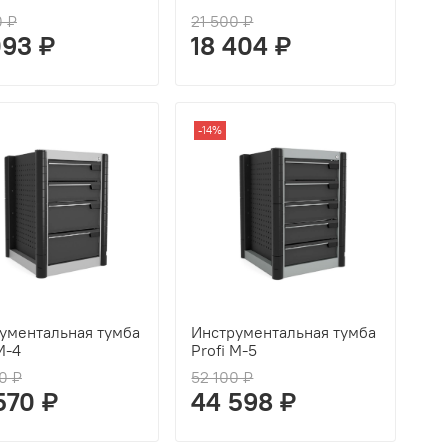
0 ₽
21 500 ₽
093 ₽
18 404 ₽
-14%
ументальная тумба
Инструментальная тумба
M-4
Profi M-5
0 ₽
52 100 ₽
570 ₽
44 598 ₽