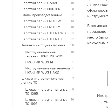
Верстаки серии GARAGE
10
лёгких мод
Верстаки серии MASTER
8
сформирова
Столы производственные
12
инструмент
Верстаки серии PROFI W
13
В регионах
Верстаки серии PROFI M
18
производст
Верстаки серии EXPERT WS
15
место было
Верстаки серии EXPERT T
12
ключевым э
Тележки инструментальные
20
Инструментальные
10
тележки ПРАКТИК WDS
ПРАКТИК WDS M
5
Инструментальные тележки
5
ПРАКТИК WDS HARD
Шкафы инструментальные
52
легкие ТС
Шкафы инструментальные
8
TC-1095
Инст
Шкафы инструментальные
16
ту
TC-1995