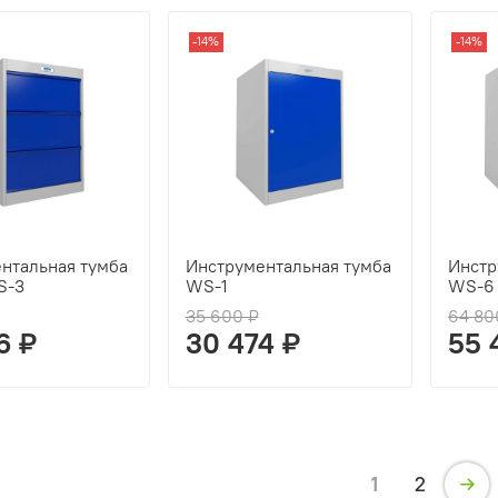
-14%
-14%
нтальная тумба
Инструментальная тумба
Инстр
S-3
WS-1
WS-6
35 600 ₽
64 80
6 ₽
30 474 ₽
55 
1
2