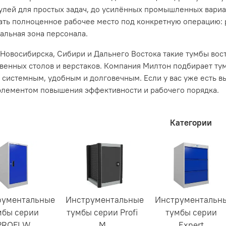
улей для простых задач, до усилённых промышленных вариа
ть полноценное рабочее место под конкретную операцию: ре
альная зона персонала.
 Новосибирска, Сибири и Дальнего Востока такие тумбы во
венных столов и верстаков. Компания Милтон подбирает ту
 системным, удобным и долговечным. Если у вас уже есть вы
лементом повышения эффективности и рабочего порядка.
Категории
рументальные
Инструментальные
Инструментальн
мбы серии
тумбы серии Profi
тумбы серии
PROFI W
M
Expert