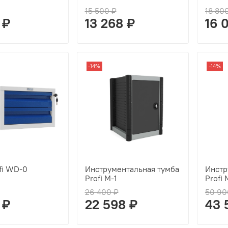
15 500 ₽
18 80
 ₽
13 268 ₽
16 
-14%
-14%
fi WD-0
Инструментальная тумба
Инстр
Profi M-1
Profi 
26 400 ₽
50 90
 ₽
22 598 ₽
43 