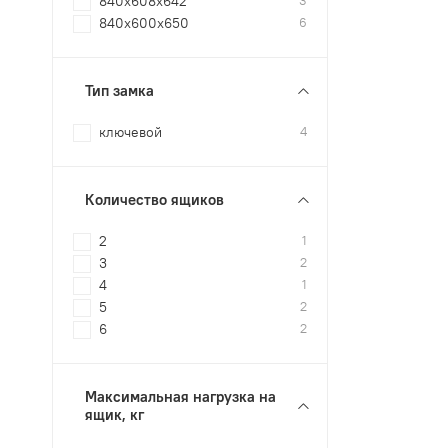
840x608x642
3
840x600x650
6
Тип замка
ключевой
4
Количество ящиков
2
1
3
2
4
1
5
2
6
2
Максимальная нагрузка на
ящик, кг