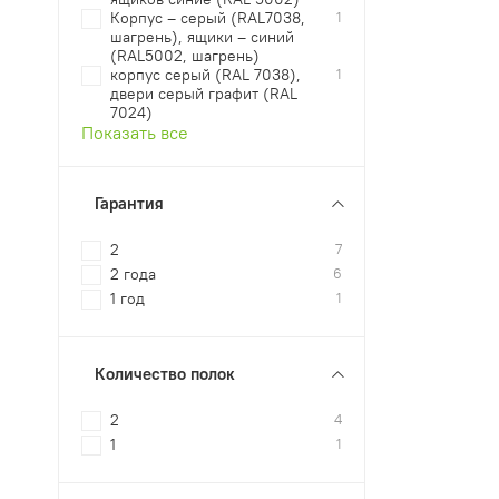
Корпус – серый (RAL7038,
1
шагрень), ящики – синий
(RAL5002, шагрень)
корпус серый (RAL 7038),
1
двери серый графит (RAL
7024)
Показать все
Гарантия
2
7
2 года
6
1 год
1
Количество полок
2
4
1
1