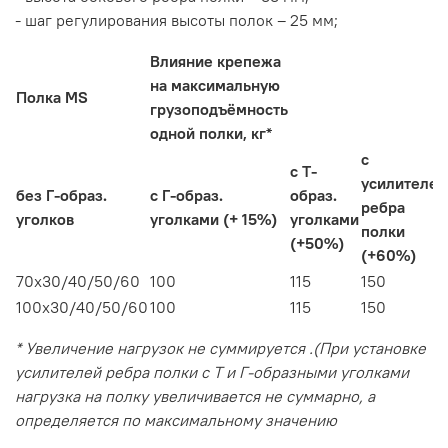
- шаг регулирования высоты полок – 25 мм;
Влияние крепежа
на максимальную
Полка MS
грузоподъёмность
одной полки, кг*
с
с Т-
усилителе
без Г-образ.
с Г-образ.
образ.
ребра
уголков
уголками (+ 15%)
уголками
полки
(+50%)
(+60%)
70х30/40/50/60
100
115
150
100х30/40/50/60
100
115
150
* Увеличение нагрузок не суммируется .(При установке
усилителей ребра полки с Т и Г-образными уголками
нагрузка на полку увеличивается не суммарно, а
определяется по максимальному значению