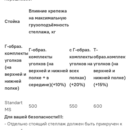
Влияние крепежа
на максимальную
Стойка
грузоподъёмность
стеллажа, кг
Г-образ.
Г-образ.
с Г-образ.
Т-
комплекты
комплекты
комплекты
образ.комплект
уголков
уголков (на
уголков на
уголков (на
(на
верхней и нижней
всех
верхней и
верхней и
полке + в
полках)
нижней полке)
нижней
середине)(+10%)
(+20%)
(+15%)
полке)
Standart
500
550
600
MS
Для вашей безопасности!!!:
- Отдельно стоящий стеллаж должен быть прикручен к