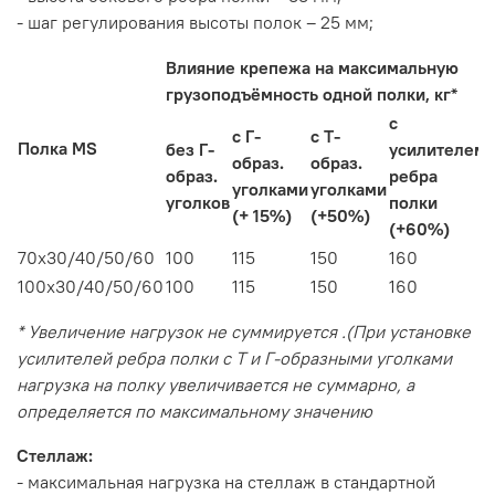
- шаг регулирования высоты полок – 25 мм;
Влияние крепежа на максимальную
грузоподъёмность одной полки, кг*
с
с Г-
с Т-
Полка MS
без Г-
усилителем
образ.
образ.
образ.
ребра
уголками
уголками
уголков
полки
(+ 15%)
(+50%)
(+60%)
70х30/40/50/60
100
115
150
160
100х30/40/50/60
100
115
150
160
* Увеличение нагрузок не суммируется .(При установке
усилителей ребра полки с Т и Г-образными уголками
нагрузка на полку увеличивается не суммарно, а
определяется по максимальному значению
Стеллаж:
- максимальная нагрузка на стеллаж в стандартной