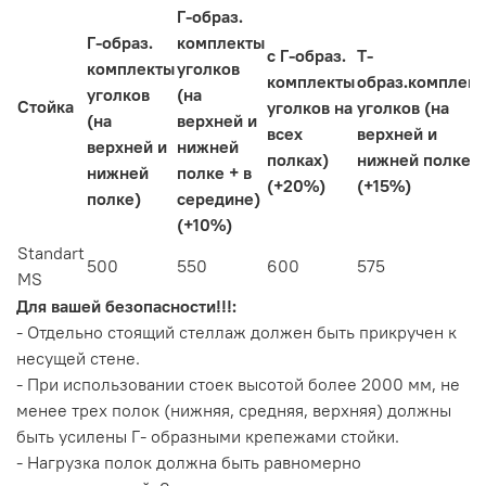
Г-образ.
Г-образ.
комплекты
с Г-образ.
Т-
комплекты
уголков
комплекты
образ.комплек
уголков
(на
Стойка
уголков на
уголков (на
(на
верхней и
всех
верхней и
верхней и
нижней
полках)
нижней полке)
нижней
полке + в
(+20%)
(+15%)
полке)
середине)
(+10%)
Standart
500
550
600
575
MS
Для вашей безопасности!!!:
- Отдельно стоящий стеллаж должен быть прикручен к
несущей стене.
- При использовании стоек высотой более 2000 мм, не
менее трех полок (нижняя, средняя, верхняя) должны
быть усилены Г- образными крепежами стойки.
- Нагрузка полок должна быть равномерно