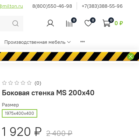
@milton.ru
8(800)550-46-98
+7(383)388-55-96
0
0
0
0 ₽
Производственная мебель
(0)
Боковая стенка MS 200x40
Размер
1975x400x400
1 920 ₽
2 400 ₽