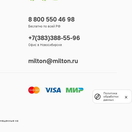
8 800 550 46 98
Беслатно по всей РФ
+7(383)388-55-96
Офис в Новосибирске
milton@milton.ru
Политика
обработки
данных
змещенные на