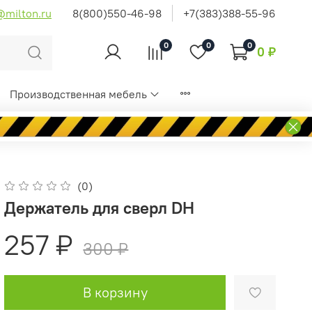
@milton.ru
8(800)550-46-98
+7(383)388-55-96
0
0
0
0 ₽
Производственная мебель
(0)
Держатель для сверл DH
257 ₽
300 ₽
В корзину