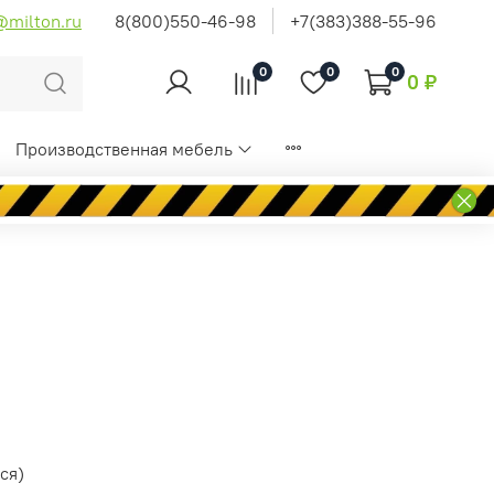
@milton.ru
8(800)550-46-98
+7(383)388-55-96
0
0
0
0 ₽
Производственная мебель
ся)