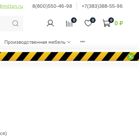
@milton.ru
8(800)550-46-98
+7(383)388-55-96
0
0
0
0 ₽
Производственная мебель
ся)