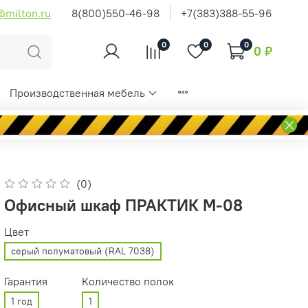
@milton.ru
8(800)550-46-98
+7(383)388-55-96
0
0
0
0 ₽
Производственная мебель
(0)
Офисный шкаф ПРАКТИК M-08
Цвет
серый полуматовый (RAL 7038)
Гарантия
Количество полок
1 год
1