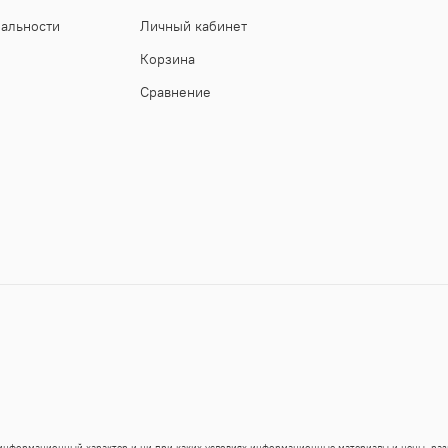
иальности
Личный кабинет
Корзина
Сравнение
 информационный характер и ни при каких условиях информационные материалы и цены, ра