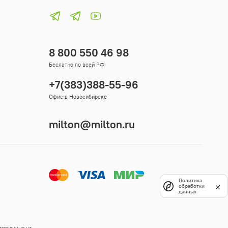
8 800 550 46 98
Беслатно по всей РФ
+7(383)388-55-96
Офис в Новосибирске
milton@milton.ru
Политика
обработки
данных
змещенные на