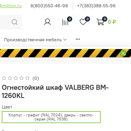
@milton.ru
8(800)550-46-98
+7(383)388-55-96
0
0
0
0 ₽
Производственная мебель
(0)
Огнестойкий шкаф VALBERG BM-
1260KL
Цвет
Корпус - графит (RAL 7024), дверь - светло-
серая (RAL 7038)