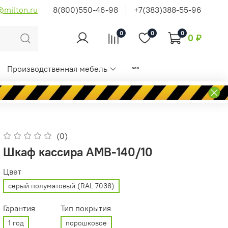
@milton.ru
8(800)550-46-98
+7(383)388-55-96
0
0
0
0 ₽
Производственная мебель
(0)
Шкаф кассира AMB-140/10
Цвет
серый полуматовый (RAL 7038)
Гарантия
Тип покрытия
1 год
порошковое