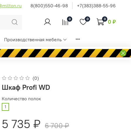
@milton.ru
8(800)550-46-98
+7(383)388-55-96
0
0
0
0 ₽
Производственная мебель
(0)
Шкаф Profi WD
Количество полок
1
5 735 ₽
6 700 ₽