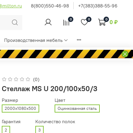
@milton.ru
8(800)550-46-98
+7(383)388-55-96
0
0
0
0 ₽
Производственная мебель
(0)
Стеллаж MS U 200/100x50/3
Размер
Цвет
2000x1080x500
Оцинкованная сталь
Гарантия
Количество полок
2
3