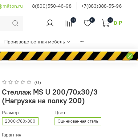
@milton.ru
8(800)550-46-98
+7(383)388-55-96
0
0
0
0 ₽
Производственная мебель
(0)
Стеллаж MS U 200/70x30/3
(Нагрузка на полку 200)
Размер
Цвет
2000x780x300
Оцинкованная сталь
Гарантия