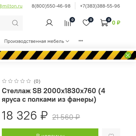
@milton.ru
8(800)550-46-98
+7(383)388-55-96
0
0
0
0 ₽
Производственная мебель
(0)
Стеллаж SB 2000x1830x760 (4
яруса с полками из фанеры)
18 326 ₽
21 560 ₽
В корзину