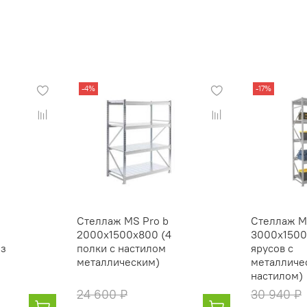
-4%
-17%
Стеллаж MS Pro b
Стеллаж M
2000x1500x800 (4
3000x1500
из
полки с настилом
ярусов с
металлическим)
металличе
настилом)
24 600 ₽
30 940 ₽