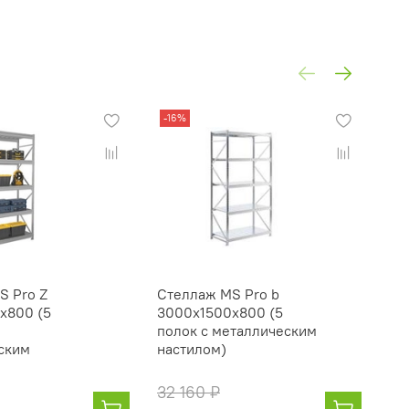
-16%
-1
S Pro Z
Стеллаж MS Pro b
Ст
x800 (5
3000x1500x800 (5
20
полок с металлическим
по
ским
настилом)
на
32 160 ₽
24