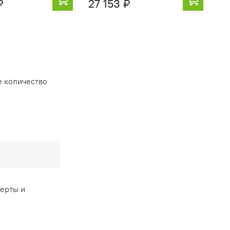
₽
27 153 ₽
21
 количество
ферты и