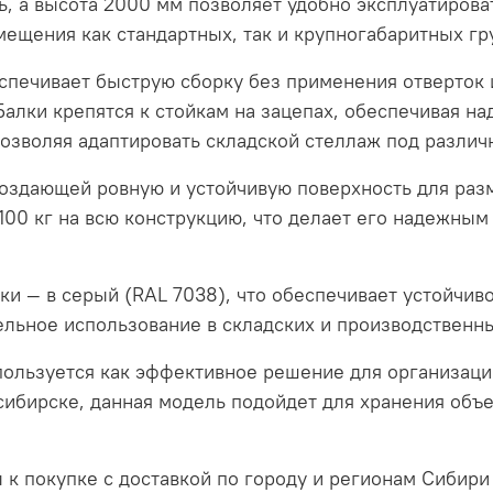
, а высота 2000 мм позволяет удобно эксплуатиров
мещения как стандартных, так и крупногабаритных гр
спечивает быструю сборку без применения отверток 
Балки крепятся к стойкам на зацепах, обеспечивая н
позволяя адаптировать складской стеллаж под различ
создающей ровную и устойчивую поверхность для раз
2100 кг на всю конструкцию, что делает его надежны
ки — в серый (RAL 7038), что обеспечивает устойчив
ельное использование в складских и производственн
льзуется как эффективное решение для организации
сибирске, данная модель подойдет для хранения объ
 к покупке с доставкой по городу и регионам Сибири