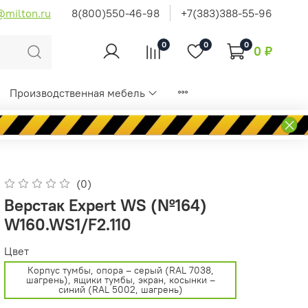
@milton.ru
8(800)550-46-98
+7(383)388-55-96
0
0
0
0 ₽
Производственная мебель
(0)
Верстак Expert WS (№164)
W160.WS1/F2.110
Цвет
Корпус тумбы, опора – серый (RAL 7038,
шагрень), ящики тумбы, экран, косынки –
синий (RAL 5002, шагрень)