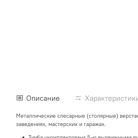
Описание
Характеристик
Металлические слесарные (столярные) верстак
заведениях, мастерских и гаражах.
Тумба укомплектована 5-ю выдвижными ящ