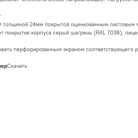
г
Ф толщиной 24мм покрытой оцинкованным листовым м
ет покрытия корпуса серый шагрень (RAL 7038), лиц
овать перфорированным экраном соответствующего 
мер
Скачать