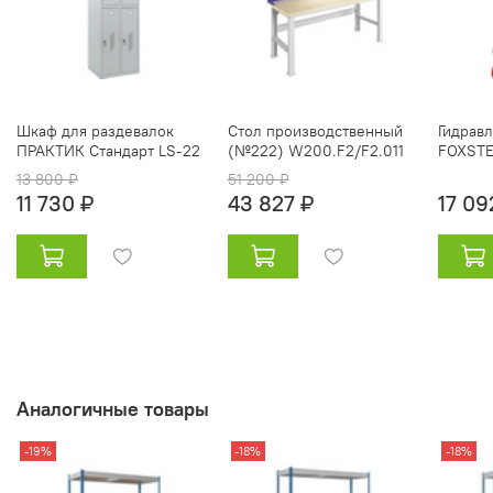
Шкаф для раздевалок
Стол производственный
Гидрав
ПРАКТИК Стандарт LS-22
(№222) W200.F2/F2.011
FOXSTE
13 800 ₽
51 200 ₽
11 730 ₽
43 827 ₽
17 09
Аналогичные товары
-19%
-18%
-18%