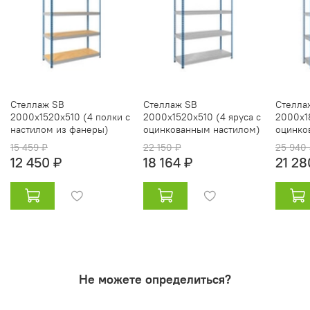
Стеллаж SB
Стеллаж SB
Стелла
2000x1520x510 (4 полки с
2000x1520x510 (4 яруса c
2000x1
настилом из фанеры)
оцинкованным настилом)
оцинко
15 459 ₽
22 150 ₽
25 940
12 450 ₽
18 164 ₽
21 28
Не можете определиться?